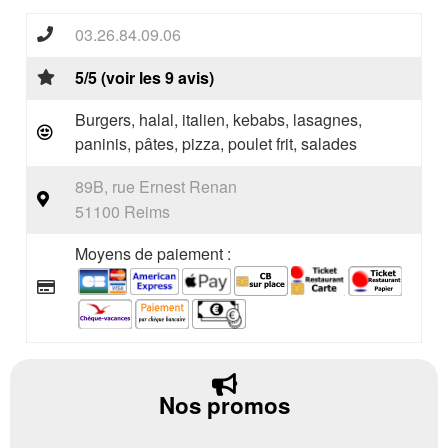
03.26.84.09.06
5/5 (voir les 9 avis)
Burgers, halal, italien, kebabs, lasagnes,
paninis, pâtes, pizza, poulet frit, salades
89B, rue Ernest Renan
51100 Reims
Moyens de paiement :
Nos promos