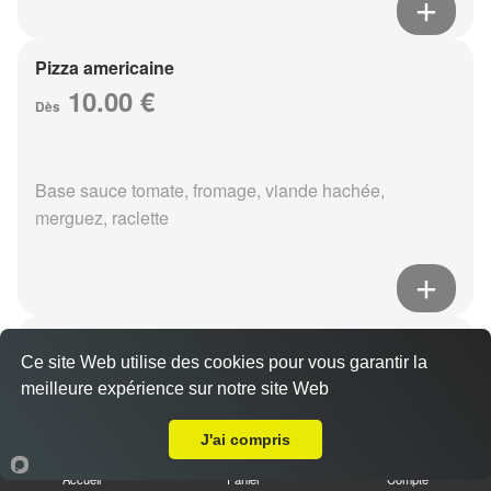
Pizza americaine
10.00 €
Dès
Base sauce tomate, fromage, viande hachée,
merguez, raclette
Pizza boursin
Ce site Web utilise des cookies pour vous garantir la
10.00 €
Dès
meilleure expérience sur notre site Web
A Emporter sur Reims Clairmarais
J'ai compris
Base sauce tomate, fromage, viande hachée, boursin,
Accueil
Panier
Compte