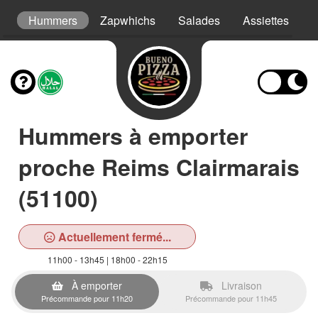
s
Hummers
Zapwhichs
Salades
Assiettes
G
Hummers à emporter
proche Reims Clairmarais
(51100)
Actuellement fermé...
11h00 - 13h45 | 18h00 - 22h15
À emporter
Livraison
Précommande pour 11h20
Précommande pour 11h45