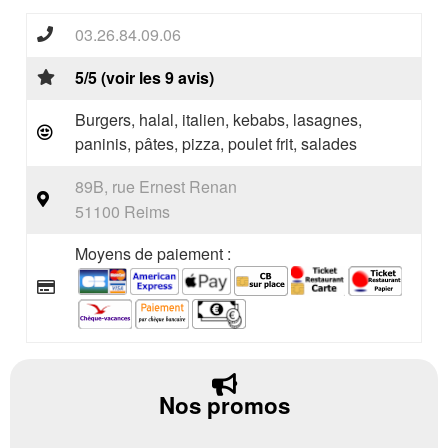
03.26.84.09.06
5/5 (voir les 9 avis)
Burgers, halal, italien, kebabs, lasagnes,
paninis, pâtes, pizza, poulet frit, salades
89B, rue Ernest Renan
51100 Reims
Moyens de paiement :
Nos promos