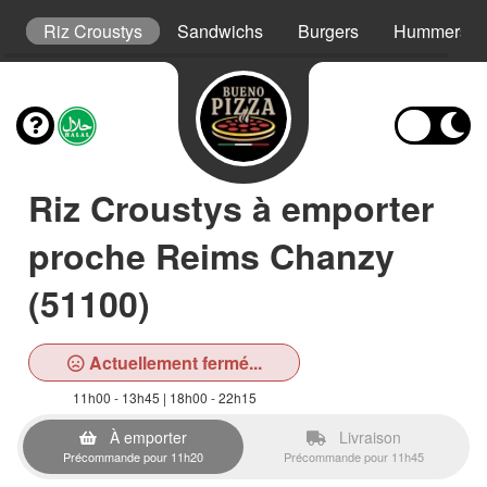
s
Riz Croustys
Sandwichs
Burgers
Hummers
Riz Croustys à emporter
proche Reims Chanzy
(51100)
Actuellement fermé...
11h00 - 13h45 | 18h00 - 22h15
À emporter
Livraison
Précommande pour 11h20
Précommande pour 11h45