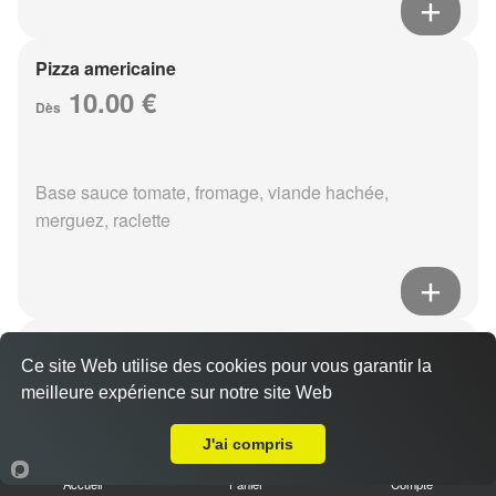
Pizza americaine
10.00 €
Dès
Base sauce tomate, fromage, viande hachée,
merguez, raclette
Pizza boursin
Ce site Web utilise des cookies pour vous garantir la
10.00 €
Dès
meilleure expérience sur notre site Web
A Emporter sur Reims Chanzy
J'ai compris
Base sauce tomate, fromage, viande hachée, boursin,
Accueil
Panier
Compte