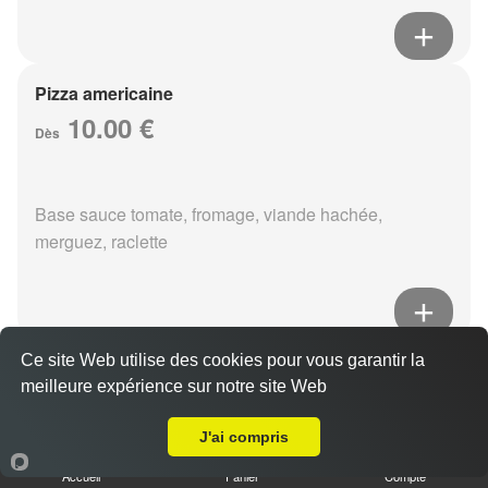
Pizza americaine
10.00 €
Dès
Base sauce tomate, fromage, viande hachée,
merguez, raclette
Ce site Web utilise des cookies pour vous garantir la
Pizza boursin
meilleure expérience sur notre site Web
10.00 €
A Emporter sur Reims Boulingrin
Dès
J'ai compris
Accueil
Panier
Compte