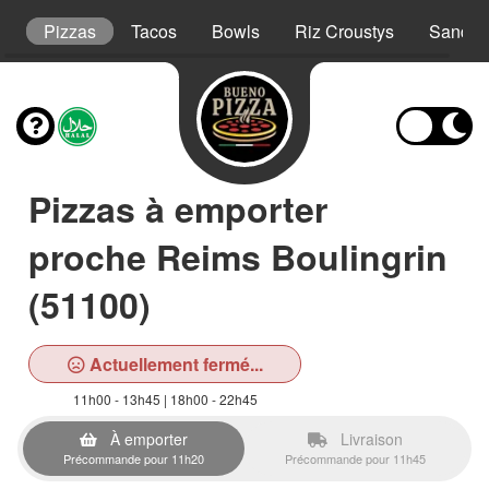
t
Pizzas
Tacos
Bowls
Riz Croustys
Sandwi
Pizzas à emporter
proche Reims Boulingrin
(51100)
Actuellement fermé...
11h00 - 13h45 | 18h00 - 22h45
À emporter
Livraison
Précommande pour 11h20
Précommande pour 11h45