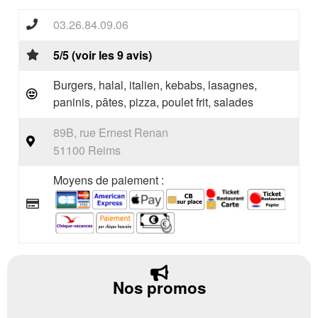
03.26.84.09.06
5/5 (voir les 9 avis)
Burgers, halal, italien, kebabs, lasagnes,
paninis, pâtes, pizza, poulet frit, salades
89B, rue Ernest Renan
51100 Reims
Moyens de paiement :
Nos promos