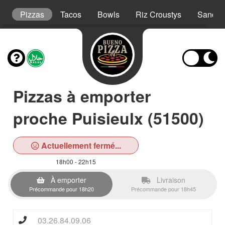
t
Pizzas
Tacos
Bowls
Riz Croustys
Sandwi
Pizzas à emporter
proche Puisieulx (51500)
Actuellement fermé...
18h00 - 22h15
À emporter
Livraison
Précommande pour 18h20
Précommande pour 18h45
03.26.84.09.06