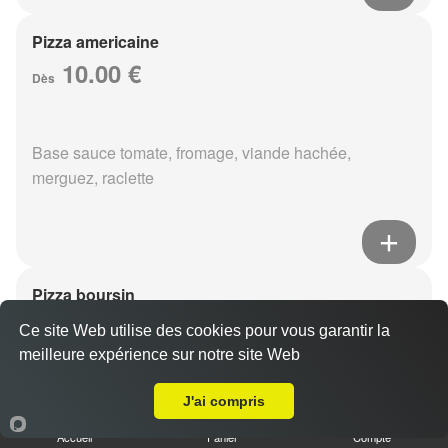
Pizza americaine
10.00 €
Dès
Base sauce tomate, fromage, viande hachée,
merguez, raclette
Pizza boursin
10.00 €
Dès
Ce site Web utilise des cookies pour vous garantir la
meilleure expérience sur notre site Web
A Emporter sur Puisieulx
J'ai compris
Base sauce tomate, fromage, viande hachée, boursin,
eouf
Accueil
Panier
Compte