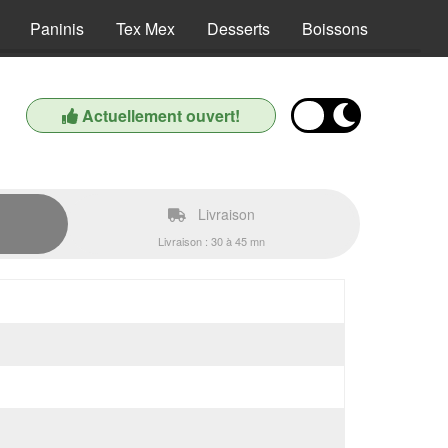
Paninis
Tex Mex
Desserts
Boissons
Actuellement ouvert!
Livraison
Livraison : 30 à 45 mn