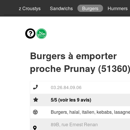
ls
Riz Croustys
Sandwichs
Burgers
Hummers
Burgers à emporter
proche Prunay (51360
03.26.84.09.06
5/5 (voir les 9 avis)
Burgers, halal, italien, kebabs, lasagne
89B, rue Ernest Renan