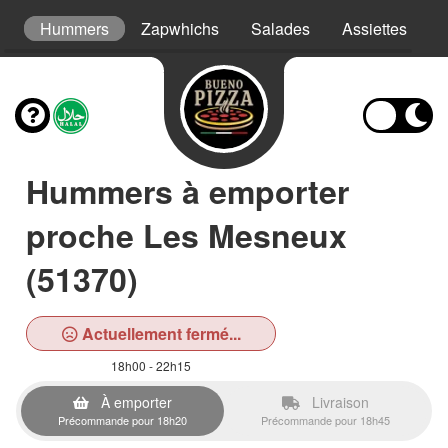
s
Hummers
Zapwhichs
Salades
Assiettes
G
Hummers à emporter
proche Les Mesneux
(51370)
Actuellement fermé...
18h00 - 22h15
À emporter
Livraison
Précommande pour 18h20
Précommande pour 18h45