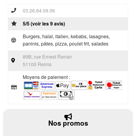
03.26.84.09.06
5/5 (voir les 9 avis)
Burgers, halal, italien, kebabs, lasagnes,
paninis, pâtes, pizza, poulet frit, salades
89B, rue Ernest Renan
51100 Reims
Moyens de paiement :
Nos promos