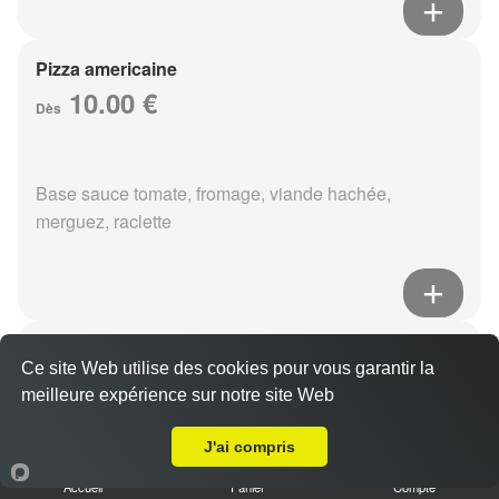
Pizza americaine
10.00 €
Dès
Base sauce tomate, fromage, viande hachée,
merguez, raclette
Pizza boursin
Ce site Web utilise des cookies pour vous garantir la
10.00 €
Dès
meilleure expérience sur notre site Web
A Emporter sur Les Mesneux
J'ai compris
Base sauce tomate, fromage, viande hachée, boursin,
Accueil
Panier
Compte