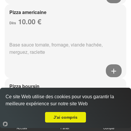
Pizza americaine
10.00 €
Dès
Base sauce tomate, fromage, viande hachée,
merguez, raclette
Pizza boursin
10.00 €
Dès
Ce site Web utilise des cookies pour vous garantir la
meilleure expérience sur notre site Web
A Emporter sur Gueux
J'ai compris
Base sauce tomate, fromage, viande hachée, boursin,
eouf
Accueil
Panier
Compte