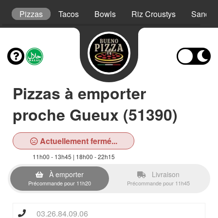
t
Pizzas
Tacos
Bowls
Riz Croustys
Sandwi
Pizzas à emporter
proche Gueux (51390)
Actuellement fermé...
11h00 - 13h45 | 18h00 - 22h15
À emporter
Livraison
Précommande pour 11h20
Précommande pour 11h45
03.26.84.09.06