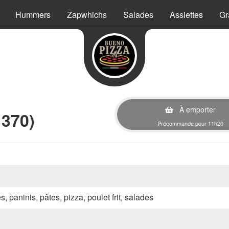
Hummers
Zapwhichs
Salades
Assiettes
Gr
À emporter
370)
Précommande pour 11h20
s, paninis, pâtes, pizza, poulet frit, salades