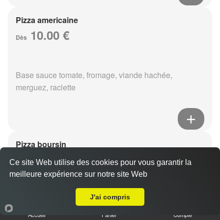
Pizza americaine
10.00 €
Dès
Base sauce tomate, fromage, viande hachée,
merguez, raclette
Pizza boursin
10.00 €
Dès
Ce site Web utilise des cookies pour vous garantir la
meilleure expérience sur notre site Web
A Emporter sur Bezannes
J'ai compris
Base sauce tomate, fromage, viande hachée, boursin,
eouf
Accueil
Panier
Compte