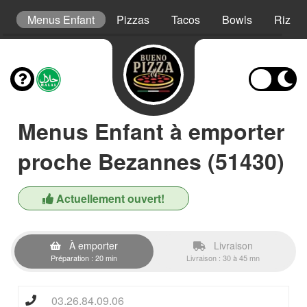
s
Menus Enfant
Pizzas
Tacos
Bowls
Riz Cr
Menus Enfant à emporter
proche Bezannes (51430)
Actuellement ouvert!
À emporter
Livraison
Préparation : 20 min
Livraison : 30 à 45 mn
03.26.84.09.06