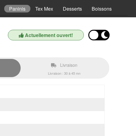
Paninis
Tex Mex
Desserts
Boissons
Actuellement ouvert!
Livraison
Livraison : 30 à 45 mn