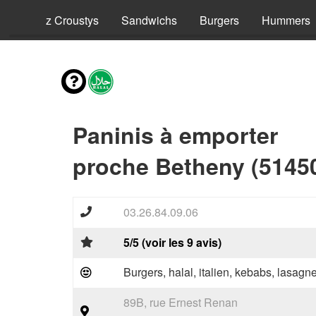
ls
Riz Croustys
Sandwichs
Burgers
Hummers
Paninis à emporter
proche Betheny (5145
03.26.84.09.06
5/5 (voir les 9 avis)
Burgers, halal, italien, kebabs, lasagne
89B, rue Ernest Renan