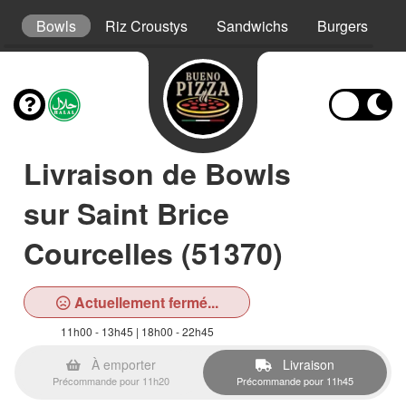
s
Bowls
Riz Croustys
Sandwichs
Burgers
H
Livraison de Bowls
sur Saint Brice
Courcelles (51370)
Actuellement fermé...
11h00 - 13h45 | 18h00 - 22h45
À emporter
Livraison
Précommande pour 11h20
Précommande pour 11h45