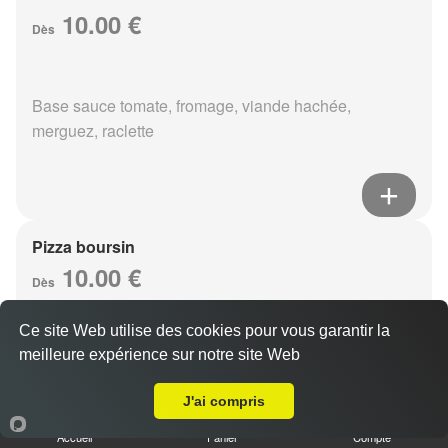
10.00 €
Dès
Base sauce tomate, fromage, viande hachée,
merguez, raclette
Pizza boursin
10.00 €
Dès
Ce site Web utilise des cookies pour vous garantir la
meilleure expérience sur notre site Web
Base sauce tomate, fromage, viande hachée, boursin,
Livraison sur Saint Brice Courcelles
eouf
J'ai compris
Accueil
Panier
Compte