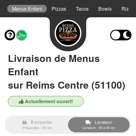
s
Menus Enfant
Pizzas
Tacos
Bowls
Riz Cr
Livraison de Menus
Enfant
sur Reims Centre (51100)
Actuellement ouvert!
À emporter
Livraison
Préparation : 20 min
Livraison : 30 à 45 mn