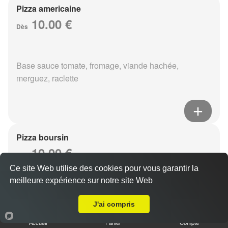
Pizza americaine
10.00 €
Dès
Base sauce tomate, fromage, viande hachée,
merguez, raclette
Pizza boursin
10.00 €
Dès
Ce site Web utilise des cookies pour vous garantir la
meilleure expérience sur notre site Web
Livraison sur Reims Centre
Base sauce tomate, fromage, viande hachée, boursin,
J'ai compris
eouf
Accueil
Panier
Compte