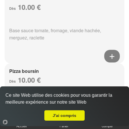
10.00 €
Dès
Base sauce tomate, fromage, viande hachée,
merguez, raclette
Pizza boursin
10.00 €
Dès
Ce site Web utilise des cookies pour vous garantir la
meilleure expérience sur notre site Web
Base sauce tomate, fromage, viande hachée, boursin,
Livraison sur Reims Trois Fontaines
eouf
J'ai compris
Accueil
Panier
Compte