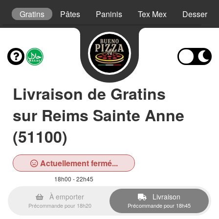
es
Gratins
Pâtes
Paninis
Tex Mex
Desserts
Livraison de Gratins
sur Reims Sainte Anne
(51100)
Actuellement fermé...
18h00 - 22h45
À emporter
Livraison
Précommande pour 18h20
Précommande pour 18h45