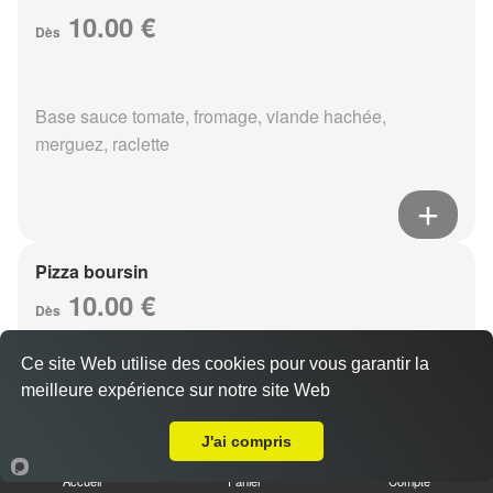
10.00 €
Dès
Base sauce tomate, fromage, viande hachée,
merguez, raclette
Pizza boursin
10.00 €
Dès
Ce site Web utilise des cookies pour vous garantir la
meilleure expérience sur notre site Web
Base sauce tomate, fromage, viande hachée, boursin,
Livraison sur Reims Sainte Anne
eouf
J'ai compris
Accueil
Panier
Compte