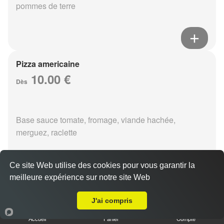
pommes de terre
Pizza americaine
10.00 €
Dès
Base sauce tomate, fromage, viande hachée,
merguez, raclette
Ce site Web utilise des cookies pour vous garantir la
meilleure expérience sur notre site Web
Livraison sur Reims Pôle Technologique Henri Farman
Pizza boursin
J'ai compris
10.00 €
Dès
Accueil
Panier
Compte