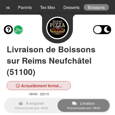
Pâtes
Paninis
Tex Mex
Desserts
Boissons
Livraison de Boissons
sur Reims Neufchâtel
(51100)
Actuellement fermé...
18h00 - 22h15
À emporter
Livraison
Précommande pour 18h20
Précommande pour 18h45