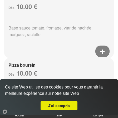
10.00 €
Dès
Base sauce tomate, fromage, viande hachée,
merguez, raclette
Pizza boursin
10.00 €
Dès
Ce site Web utilise des cookies pour vous garantir la
meilleure expérience sur notre site Web
Base sauce tomate, fromage, viande hachée, boursin,
Livraison sur Reims Neufchâtel
eouf
J'ai compris
Accueil
Panier
Compte