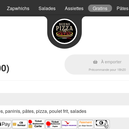
Zapwhichs
Salades
Assiettes
Gratins
Pâtes
À emporter
00)
Précommande pour 18h20
s, paninis, pâtes, pizza, poulet frit, salades