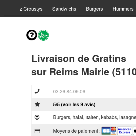
ls
Riz Croustys
Sandwichs
Burgers
Hummers
Livraison de Gratins
sur Reims Mairie (511
03.26.84.09.06
5/5 (voir les 9 avis)
Burgers, halal, italien, kebabs, lasagne
Moyens de paiement :