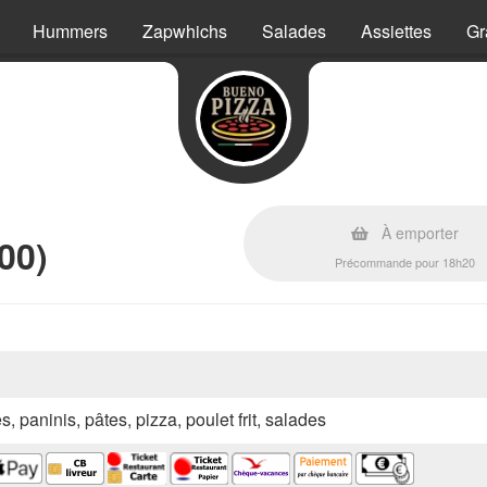
Hummers
Zapwhichs
Salades
Assiettes
Gr
À emporter
00)
Précommande pour 18h20
s, paninis, pâtes, pizza, poulet frit, salades