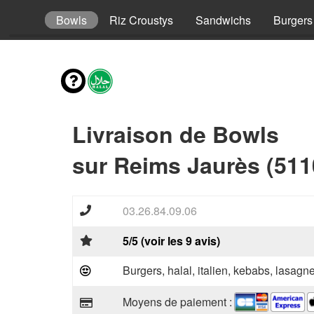
Tacos
Bowls
Riz Croustys
Sandwichs
Burgers
Livraison de Bowls
sur Reims Jaurès (511
03.26.84.09.06
5/5 (voir les 9 avis)
Burgers, halal, italien, kebabs, lasagne
Moyens de paiement :