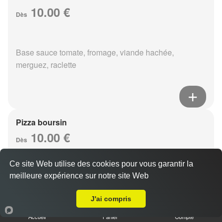
10.00 €
Dès
Base sauce tomate, fromage, viande hachée,
merguez, raclette
Pizza boursin
10.00 €
Dès
Ce site Web utilise des cookies pour vous garantir la
meilleure expérience sur notre site Web
Base sauce tomate, fromage, viande hachée, boursin,
Livraison sur Reims Henry Vasnier
eouf
J'ai compris
Accueil
Panier
Compte