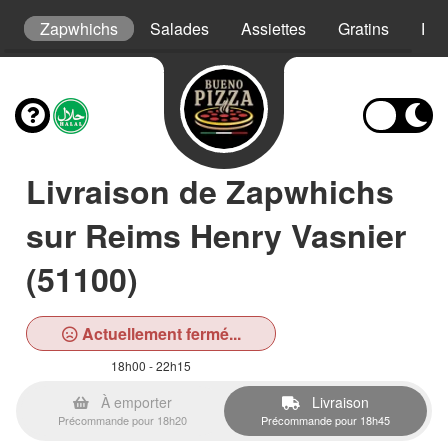
s
Zapwhichs
Salades
Assiettes
Gratins
Pât
Livraison de Zapwhichs
sur Reims Henry Vasnier
(51100)
Actuellement fermé...
18h00 - 22h15
À emporter
Livraison
Précommande pour 18h20
Précommande pour 18h45