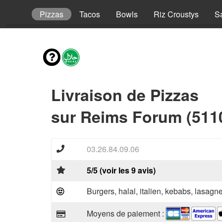
Enfant
Pizzas
Tacos
Bowls
Riz Croustys
S
Livraison de Pizzas
sur Reims Forum (511
03.26.84.09.06
5/5 (voir les 9 avis)
Burgers, halal, italien, kebabs, lasagne
Moyens de paiement :