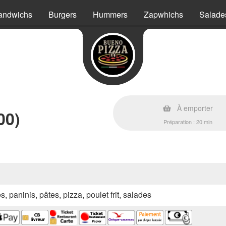
andwichs
Burgers
Hummers
Zapwhichs
Salade
À emporter
00)
Préparation : 20 min
s, paninis, pâtes, pizza, poulet frit, salades