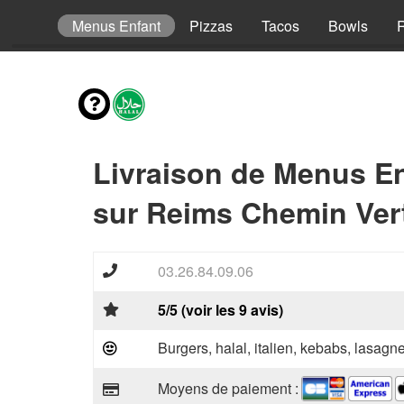
envies
Menus Enfant
Pizzas
Tacos
Bowls
R
Livraison de Menus E
sur Reims Chemin Vert
03.26.84.09.06
5/5 (voir les 9 avis)
Burgers, halal, italien, kebabs, lasagne
Moyens de paiement :