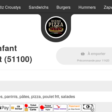
iz Croustys
Sandwichs
Burgers
Hummers
Zap
nfant
À emporter
 (51100)
Précommande pour 11h20
s, paninis, pâtes, pizza, poulet frit, salades