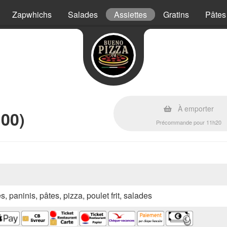
Zapwhichs
Salades
Assiettes
Gratins
Pâtes
À emporter
00)
Précommande pour 11h20
s, paninis, pâtes, pizza, poulet frit, salades