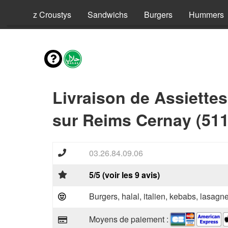
ls
Riz Croustys
Sandwichs
Burgers
Hummers
Livraison de Assiettes
sur Reims Cernay (511
03.26.84.09.06
5/5 (voir les 9 avis)
Burgers, halal, italien, kebabs, lasagne
Moyens de paiement :