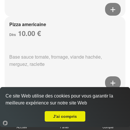
Pizza americaine
10.00 €
Dès
Base sauce tomate, fromage, viande hachée,
merguez, raclette
Ce site Web utilise des cookies pour vous garantir la
Pizza boursin
meilleure expérience sur notre site Web
10.00 €
Livraison sur Reims Bois d'Amour
Dès
J'ai compris
Accueil
Panier
Compte