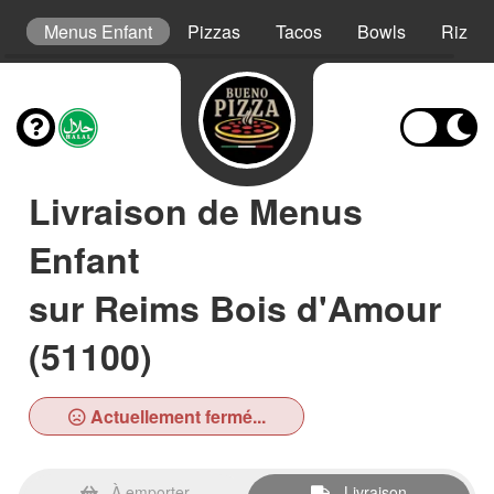
s
Menus Enfant
Pizzas
Tacos
Bowls
Riz Cr
Livraison de Menus
Enfant
sur Reims Bois d'Amour
(51100)
Actuellement fermé...
À emporter
Livraison