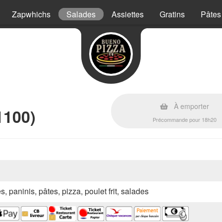
Zapwhichs
Salades
Assiettes
Gratins
Pâtes
À emporter
1100)
Précommande pour 18h20
s, paninis, pâtes, pizza, poulet frit, salades