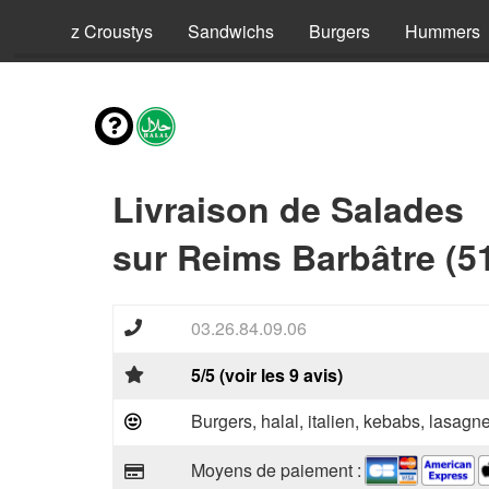
ls
Riz Croustys
Sandwichs
Burgers
Hummers
Livraison de Salades
sur Reims Barbâtre (5
03.26.84.09.06
5/5 (voir les 9 avis)
Burgers, halal, italien, kebabs, lasagne
Moyens de paiement :