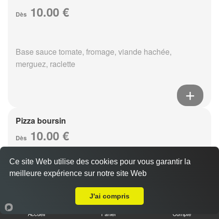
10.00 €
Dès
Base sauce tomate, fromage, viande hachée,
merguez, raclette
Pizza boursin
10.00 €
Dès
Ce site Web utilise des cookies pour vous garantir la
meilleure expérience sur notre site Web
Base sauce tomate, fromage, viande hachée, boursin,
Livraison sur Le Petit Bétheny
eouf
J'ai compris
Accueil
Panier
Compte