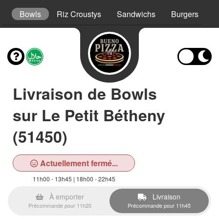
s
Bowls
Riz Croustys
Sandwichs
Burgers
H
Livraison de Bowls
sur Le Petit Bétheny
(51450)
Actuellement fermé...
11h00 - 13h45 | 18h00 - 22h45
À emporter
Livraison
Précommande pour 11h20
Précommande pour 11h45