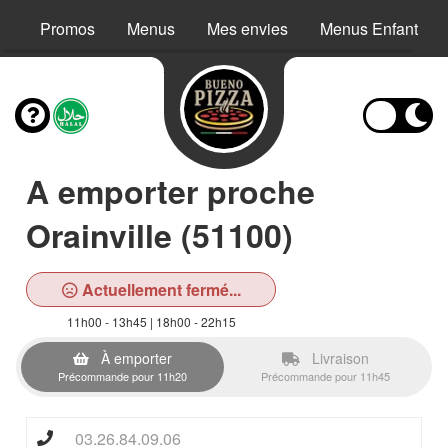
Promos
Menus
Mes envies
Menus Enfant
A emporter proche
Orainville (51100)
Actuellement fermé...
11h00 - 13h45 | 18h00 - 22h15
À emporter
Livraison
Précommande pour 11h20
Précommande pour 11h45
03.26.84.09.06