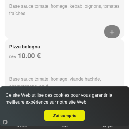
Base sauce tomate, fromage, kebab, oignons, tomates
fraîches
Pizza bologna
10.00 €
Dès
Base sauce tomate, fromage, viande hachée,
champignons, oeuf
Ce site Web utilise des cookies pour vous garantir la
meilleure expérience sur notre site Web
A Emporter sur Orainville
J'ai compris
Pizza fruits de mer
10.00 €
Accueil
Panier
Compte